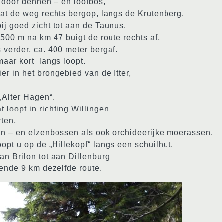
t door dennen – en loofbos,
aat de weg rechts bergop, langs de Krutenberg.
ij goed zicht tot aan de Taunus.
00 m na km 47 buigt de route rechts af,
 verder, ca. 400 meter bergaf.
maar kort langs loopt.
er in het brongebied van de Itter,
„Alter Hagen“.
 loopt in richting Willingen.
ten,
n – en elzenbossen als ook orchideerijke moerassen.
opt u op de „Hillekopf“ langs een schuilhut.
n Brilon tot aan Dillenburg.
ende 9 km dezelfde route.