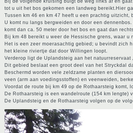
Bij de volgende kruising buigt de weg links af en gaa
tot u uit het bos gekomen een landweg bereikt.Hier g
Tussen km 46 en km 47 heeft u een prachtig uitzicht, b
U komt nu langs bergweiden en door een dennenbos. 5
komt dan ca. 50 meter door het bos en gaat dan rechts
Bij km 48 bereikt u weer de Hessische grens, waar u 
Het is een zeer moerasachtig gebied; u bevindt zich hi
het kleine riviertje dat door Willingen loopt.
Verderop ligt de Uplandsteig aan het natuurreservaat 
Dit gebied beslaat een groot deel van het Stryckdal dat
Beschermd worden vele zeldzame planten en diersoor
veen (arm aan voedingsstoffen) en veenweiden, berke
Voordat de route bij km 49 op de Rothaarsteig komt, lo
De Rothaarsteig is een wandelroute (154 km lengte) va
De Uplandsteig en de Rothaarsteig volgen op de volg