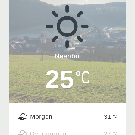
Neerdar
25
Morgen
31
Overmorgen
27