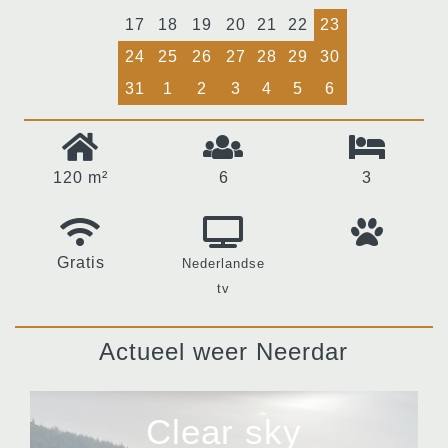
17
18
19
20
21
22
23
24
25
26
27
28
29
30
31
1
2
3
4
5
6
120 m²
6
3
Gratis
Nederlandse
tv
Actueel weer Neerdar
Clear sky