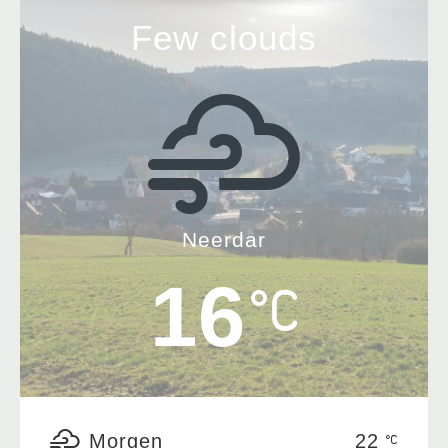
Few clouds
Neerdar
16
Morgen
22