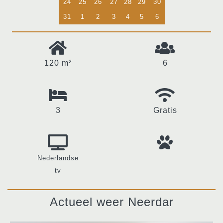
24
25
26
27
28
29
30
31
1
2
3
4
5
6
120 m²
6
3
Gratis
Nederlandse
tv
Actueel weer Neerdar